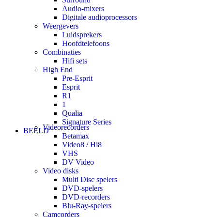
Audio-mixers
Digitale audioprocessors
Weergevers
Luidsprekers
Hoofdtelefoons
Combinaties
Hifi sets
High End
Pre-Esprit
Esprit
R1
1
Qualia
Signature Series
Videorecorders
BEELD
Betamax
Video8 / Hi8
VHS
DV Video
Video disks
Multi Disc spelers
DVD-spelers
DVD-recorders
Blu-Ray-spelers
Camcorders