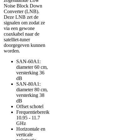
zogenaamde Low
Noise Block Down
Converter (LNB).
Deze LNB zet de
signalen om zodat ze
via een gewone
coaxkabel naar de
satelliet-tuner
doorgegeven kunnen
worden.
SAN-60A1:
diameter 60 cm,
versterking 36
dB
SAN-80A1:
diameter 80 cm,
versterking 38
dB
Offset schotel
Frequentiebereik
10.95 - 11.7
GHz
Horizontale en
verticale