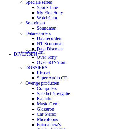
Speciale series
Sports Line
My First Sony
WatchCam
Soundman
Soundman
Datarecorders
Datarecorders
NT Scoopman
Data Discman
SONY.onl
DIVERSEN
Over Sony
Over SONY.onl
DOSSIERS
Elcaset
Super Audio CD
Overige producten
Computers
Satelliet Navigatie
Karaoke
Music Gym
Glasstron
Car Stereo
Microfoons
Fotocamera's