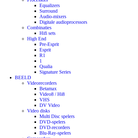
Equalizers
Surround
Audio-mixers
Digitale audioprocessors
Combinaties
Hifi sets
High End
Pre-Esprit
Esprit
R1
1
Qualia
Signature Series
BEELD
Videorecorders
Betamax
Video8 / Hi8
VHS
DV Video
Video disks
Multi Disc spelers
DVD-spelers
DVD-recorders
Blu-Ray-spelers