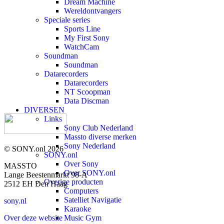
Dream Machine
Wereldontvangers
Speciale series
Sports Line
My First Sony
WatchCam
Soundman
Soundman
Datarecorders
Datarecorders
NT Scoopman
Data Discman
DIVERSEN
Links
Sony Club Nederland
Massto diverse merken
Sony Nederland
© SONY.onl 2026
SONY.onl
Over Sony
MASSTO
Over SONY.onl
Lange Beestenmarkt 98-A
Overige producten
2512 EH Den Haag
Computers
Satelliet Navigatie
sony.nl
Karaoke
Music Gym
Over deze website