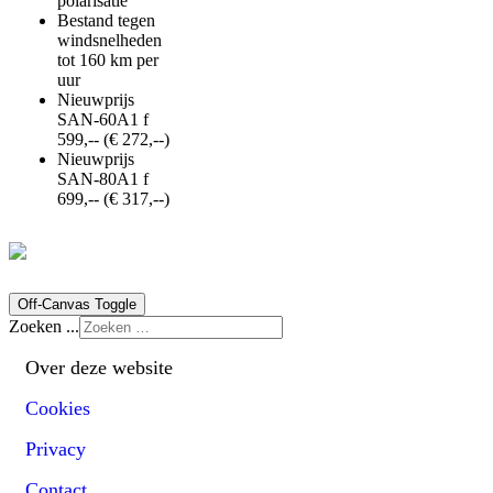
polarisatie
Bestand tegen
windsnelheden
tot 160 km per
uur
Nieuwprijs
SAN-60A1 f
599,-- (€ 272,--)
Nieuwprijs
SAN-80A1 f
699,-- (€ 317,--)
Off-Canvas Toggle
Zoeken ...
Over deze website
Cookies
Privacy
Contact