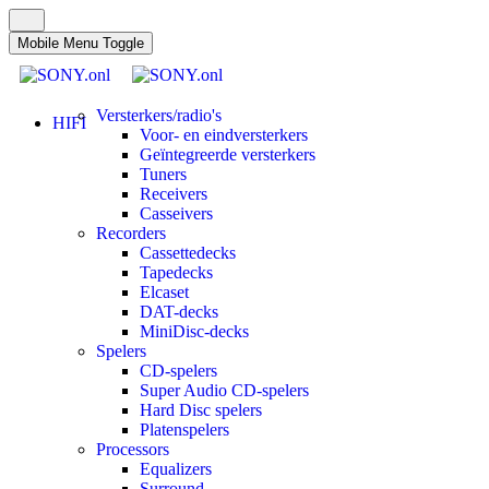
Mobile Menu Toggle
Versterkers/radio's
HIFI
Voor- en eindversterkers
Geïntegreerde versterkers
Tuners
Receivers
Casseivers
Recorders
Cassettedecks
Tapedecks
Elcaset
DAT-decks
MiniDisc-decks
Spelers
CD-spelers
Super Audio CD-spelers
Hard Disc spelers
Platenspelers
Processors
Equalizers
Surround