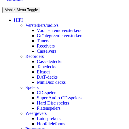
Mobile Menu Toggle
HIFI
Versterkers/radio's
Voor- en eindversterkers
Geïntegreerde versterkers
Tuners
Receivers
Casseivers
Recorders
Cassettedecks
Tapedecks
Elcaset
DAT-decks
MiniDisc-decks
Spelers
CD-spelers
Super Audio CD-spelers
Hard Disc spelers
Platenspelers
Weergevers
Luidsprekers
Hoofdtelefoons
Processors