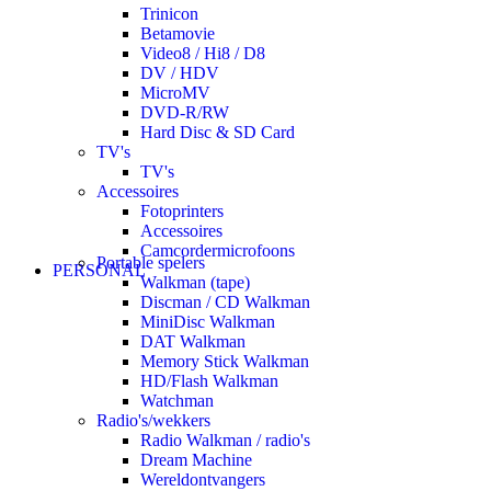
Trinicon
Betamovie
Video8 / Hi8 / D8
DV / HDV
MicroMV
DVD-R/RW
Hard Disc & SD Card
TV's
TV's
Accessoires
Fotoprinters
Accessoires
Camcordermicrofoons
Portable spelers
PERSONAL
Walkman (tape)
Discman / CD Walkman
MiniDisc Walkman
DAT Walkman
Memory Stick Walkman
HD/Flash Walkman
Watchman
Radio's/wekkers
Radio Walkman / radio's
Dream Machine
Wereldontvangers