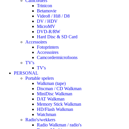
Camcorders
Trinicon
Betamovie
Video8 / Hi8 / D8
DV / HDV
MicroMV
DVD-R/RW
Hard Disc & SD Card
Accessoires
Fotoprinters
Accessoires
Camcordermicrofoons
TV's
TV's
PERSONAL
Portable spelers
Walkman (tape)
Discman / CD Walkman
MiniDisc Walkman
DAT Walkman
Memory Stick Walkman
HD/Flash Walkman
Watchman
Radio's/wekkers
Radio Walkman / radio's