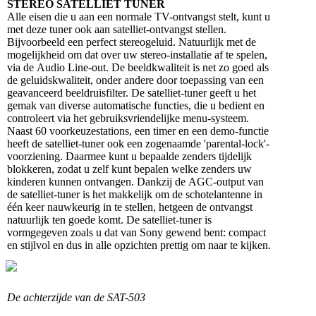
STEREO SATELLIET TUNER
Alle eisen die u aan een normale TV-ontvangst stelt, kunt u
met deze tuner ook aan satelliet-ontvangst stellen.
Bijvoorbeeld een perfect stereogeluid. Natuurlijk met de
mogelijkheid om dat over uw stereo-installatie af te spelen,
via de Audio Line-out. De beeldkwaliteit is net zo goed als
de geluidskwaliteit, onder andere door toepassing van een
geavanceerd beeldruisfilter. De satelliet-tuner geeft u het
gemak van diverse automatische functies, die u bedient en
controleert via het gebruiksvriendelijke menu-systeem.
Naast 60 voorkeuzestations, een timer en een demo-functie
heeft de satelliet-tuner ook een zogenaamde 'parental-lock'-
voorziening. Daarmee kunt u bepaalde zenders tijdelijk
blokkeren, zodat u zelf kunt bepalen welke zenders uw
kinderen kunnen ontvangen. Dankzij de AGC-output van
de satelliet-tuner is het makkelijk om de schotelantenne in
één keer nauwkeurig in te stellen, hetgeen de ontvangst
natuurlijk ten goede komt. De satelliet-tuner is
vormgegeven zoals u dat van Sony gewend bent: compact
en stijlvol en dus in alle opzichten prettig om naar te kijken.
De achterzijde van de SAT-503