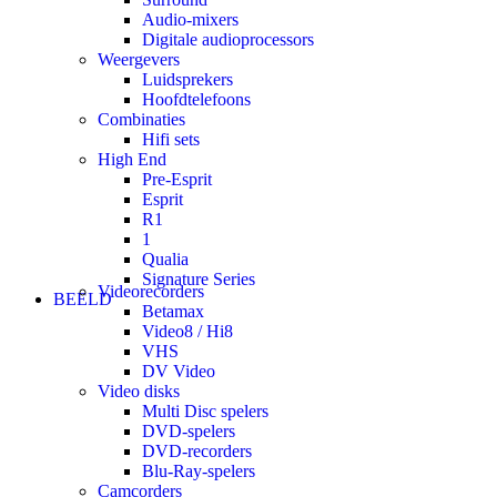
Audio-mixers
Digitale audioprocessors
Weergevers
Luidsprekers
Hoofdtelefoons
Combinaties
Hifi sets
High End
Pre-Esprit
Esprit
R1
1
Qualia
Signature Series
Videorecorders
BEELD
Betamax
Video8 / Hi8
VHS
DV Video
Video disks
Multi Disc spelers
DVD-spelers
DVD-recorders
Blu-Ray-spelers
Camcorders