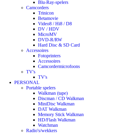
Blu-Ray-spelers
Camcorders
Trinicon
Betamovie
Video8 / Hi8 / D8
DV / HDV
MicroMV
DVD-R/RW
Hard Disc & SD Card
Accessoires
Fotoprinters
Accessoires
Camcordermicrofoons
TV's
TV's
PERSONAL
Portable spelers
Walkman (tape)
Discman / CD Walkman
MiniDisc Walkman
DAT Walkman
Memory Stick Walkman
HD/Flash Walkman
Watchman
Radio's/wekkers