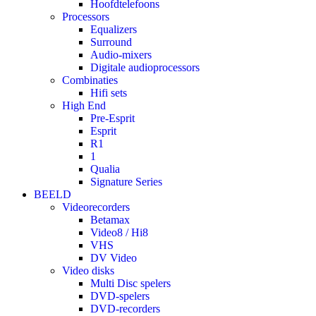
Hoofdtelefoons
Processors
Equalizers
Surround
Audio-mixers
Digitale audioprocessors
Combinaties
Hifi sets
High End
Pre-Esprit
Esprit
R1
1
Qualia
Signature Series
BEELD
Videorecorders
Betamax
Video8 / Hi8
VHS
DV Video
Video disks
Multi Disc spelers
DVD-spelers
DVD-recorders