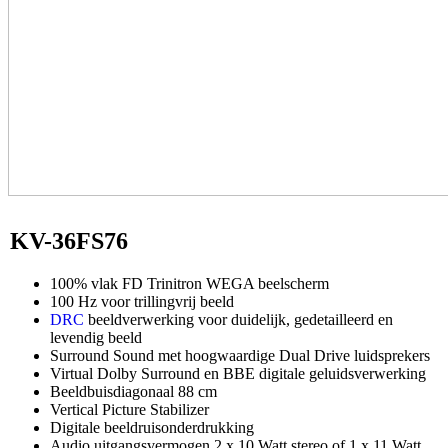
KV-36FS76
100% vlak FD Trinitron WEGA beelscherm
100 Hz voor trillingvrij beeld
DRC
beeldverwerking voor duidelijk, gedetailleerd en
levendig beeld
Surround Sound met hoogwaardige Dual Drive luidsprekers
Virtual Dolby Surround en BBE digitale geluidsverwerking
Beeldbuisdiagonaal 88 cm
Vertical Picture Stabilizer
Digitale beeldruisonderdrukking
Audio uitgangsvermogen 2 x 10 Watt stereo of 1 x 11 Watt