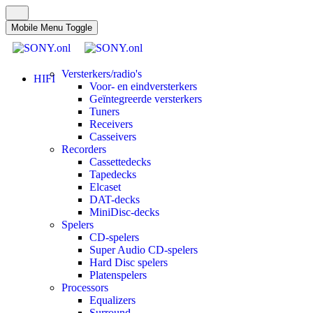
Mobile Menu Toggle
Versterkers/radio's
HIFI
Voor- en eindversterkers
Geïntegreerde versterkers
Tuners
Receivers
Casseivers
Recorders
Cassettedecks
Tapedecks
Elcaset
DAT-decks
MiniDisc-decks
Spelers
CD-spelers
Super Audio CD-spelers
Hard Disc spelers
Platenspelers
Processors
Equalizers
Surround