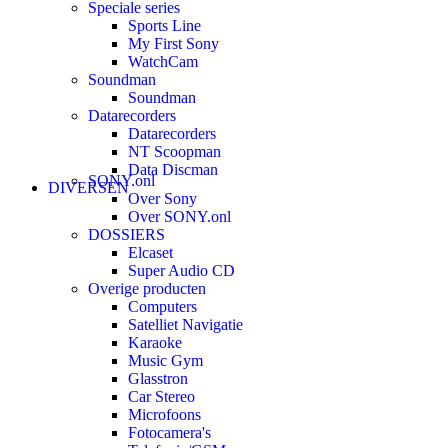
Speciale series
Sports Line
My First Sony
WatchCam
Soundman
Soundman
Datarecorders
Datarecorders
NT Scoopman
Data Discman
SONY.onl
DIVERSEN
Over Sony
Over SONY.onl
DOSSIERS
Elcaset
Super Audio CD
Overige producten
Computers
Satelliet Navigatie
Karaoke
Music Gym
Glasstron
Car Stereo
Microfoons
Fotocamera's