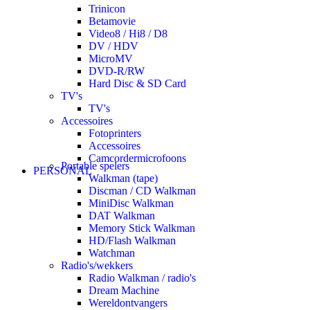
Trinicon
Betamovie
Video8 / Hi8 / D8
DV / HDV
MicroMV
DVD-R/RW
Hard Disc & SD Card
TV's
TV's
Accessoires
Fotoprinters
Accessoires
Camcordermicrofoons
Portable spelers
PERSONAL
Walkman (tape)
Discman / CD Walkman
MiniDisc Walkman
DAT Walkman
Memory Stick Walkman
HD/Flash Walkman
Watchman
Radio's/wekkers
Radio Walkman / radio's
Dream Machine
Wereldontvangers