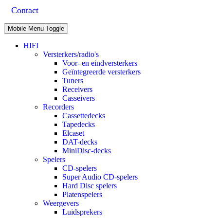
Contact
Mobile Menu Toggle
HIFI
Versterkers/radio's
Voor- en eindversterkers
Geïntegreerde versterkers
Tuners
Receivers
Casseivers
Recorders
Cassettedecks
Tapedecks
Elcaset
DAT-decks
MiniDisc-decks
Spelers
CD-spelers
Super Audio CD-spelers
Hard Disc spelers
Platenspelers
Weergevers
Luidsprekers