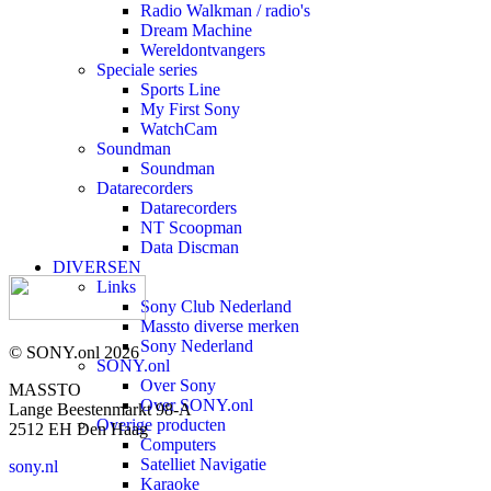
Radio Walkman / radio's
Dream Machine
Wereldontvangers
Speciale series
Sports Line
My First Sony
WatchCam
Soundman
Soundman
Datarecorders
Datarecorders
NT Scoopman
Data Discman
DIVERSEN
Links
Sony Club Nederland
Massto diverse merken
Sony Nederland
© SONY.onl 2026
SONY.onl
Over Sony
MASSTO
Over SONY.onl
Lange Beestenmarkt 98-A
Overige producten
2512 EH Den Haag
Computers
Satelliet Navigatie
sony.nl
Karaoke