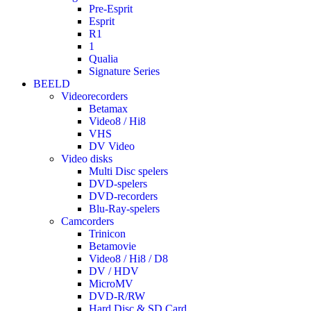
Pre-Esprit
Esprit
R1
1
Qualia
Signature Series
BEELD
Videorecorders
Betamax
Video8 / Hi8
VHS
DV Video
Video disks
Multi Disc spelers
DVD-spelers
DVD-recorders
Blu-Ray-spelers
Camcorders
Trinicon
Betamovie
Video8 / Hi8 / D8
DV / HDV
MicroMV
DVD-R/RW
Hard Disc & SD Card