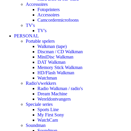
Accessoires
Fotoprinters
Accessoires
Camcordermicrofoons
TV's
TV's
PERSONAL
Portable spelers
Walkman (tape)
Discman / CD Walkman
MiniDisc Walkman
DAT Walkman
Memory Stick Walkman
HD/Flash Walkman
Watchman
Radio's/wekkers
Radio Walkman / radio's
Dream Machine
Wereldontvangers
Speciale series
Sports Line
My First Sony
WatchCam
Soundman
Soundman