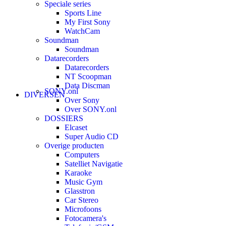
Speciale series
Sports Line
My First Sony
WatchCam
Soundman
Soundman
Datarecorders
Datarecorders
NT Scoopman
Data Discman
SONY.onl
DIVERSEN
Over Sony
Over SONY.onl
DOSSIERS
Elcaset
Super Audio CD
Overige producten
Computers
Satelliet Navigatie
Karaoke
Music Gym
Glasstron
Car Stereo
Microfoons
Fotocamera's