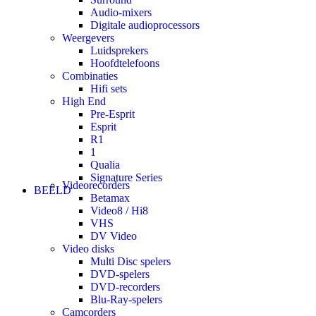
Audio-mixers
Digitale audioprocessors
Weergevers
Luidsprekers
Hoofdtelefoons
Combinaties
Hifi sets
High End
Pre-Esprit
Esprit
R1
1
Qualia
Signature Series
Videorecorders
BEELD
Betamax
Video8 / Hi8
VHS
DV Video
Video disks
Multi Disc spelers
DVD-spelers
DVD-recorders
Blu-Ray-spelers
Camcorders