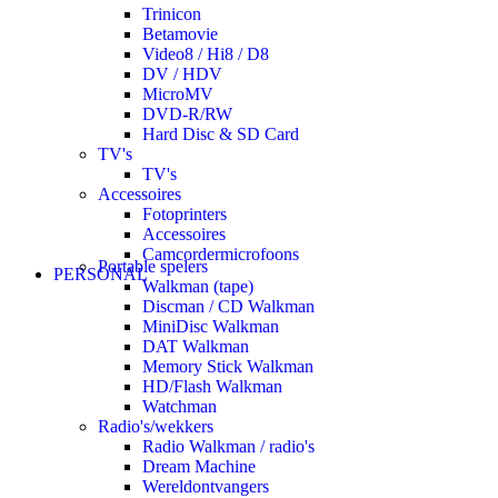
Trinicon
Betamovie
Video8 / Hi8 / D8
DV / HDV
MicroMV
DVD-R/RW
Hard Disc & SD Card
TV's
TV's
Accessoires
Fotoprinters
Accessoires
Camcordermicrofoons
Portable spelers
PERSONAL
Walkman (tape)
Discman / CD Walkman
MiniDisc Walkman
DAT Walkman
Memory Stick Walkman
HD/Flash Walkman
Watchman
Radio's/wekkers
Radio Walkman / radio's
Dream Machine
Wereldontvangers