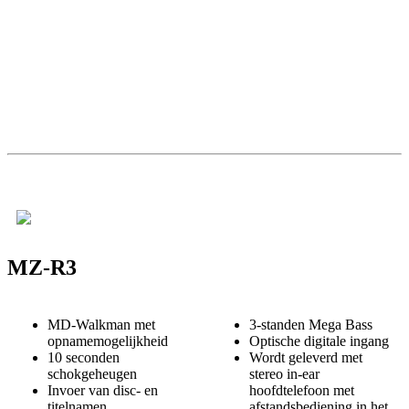
MZ-R3
MD-Walkman met
3-standen Mega Bass
opnamemogelijkheid
Optische digitale ingang
10 seconden
Wordt geleverd met
schokgeheugen
stereo in-ear
Invoer van disc- en
hoofdtelefoon met
titelnamen
afstandsbediening in het