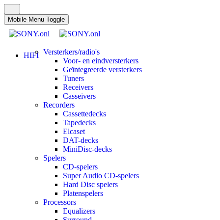
Mobile Menu Toggle
Versterkers/radio's
HIFI
Voor- en eindversterkers
Geïntegreerde versterkers
Tuners
Receivers
Casseivers
Recorders
Cassettedecks
Tapedecks
Elcaset
DAT-decks
MiniDisc-decks
Spelers
CD-spelers
Super Audio CD-spelers
Hard Disc spelers
Platenspelers
Processors
Equalizers
Surround