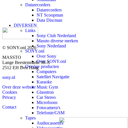
Datarecorders
Datarecorders
NT Scoopman
Data Discman
DIVERSEN
Links
Sony Club Nederland
Massto diverse merken
Sony Nederland
© SONY.onl 2026
SONY.onl
Over Sony
MASSTO
Over SONY.onl
Lange Beestenmarkt 98-A
Overige producten
2512 EH Den Haag
Computers
Satelliet Navigatie
sony.nl
Karaoke
Over deze website
Music Gym
Cookies
Glasstron
Privacy
Car Stereo
Microfoons
Contact
Fotocamera's
Telefonie/GSM
Tapes
Audiocassettes