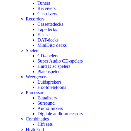
Tuners
Receivers
Casseivers
Recorders
Cassettedecks
Tapedecks
Elcaset
DAT-decks
MiniDisc-decks
Spelers
CD-spelers
Super Audio CD-spelers
Hard Disc spelers
Platenspelers
Weergevers
Luidsprekers
Hoofdtelefoons
Processors
Equalizers
Surround
Audio-mixers
Digitale audioprocessors
Combinaties
Hifi sets
High End